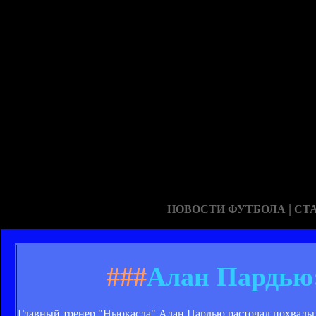
|
НОВОСТИ ФУТБОЛА
СТ
###
Алан Пардью:
Главный тренер "Ньюкасла" Алан Пардью расточал похвалы 