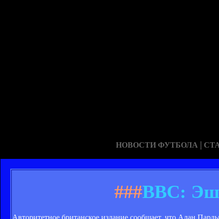
|
НОВОСТИ ФУТБОЛА
СТ
###
BBC: Эш
Авторитетное британское издание сообщает, что Алан Пардь