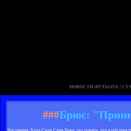
|
НОВОСТИ ФУТБОЛА
СТ
###
Брюс: "Прин
Наставник Халл Сити Стив Брюс дал понять, что клуб прос