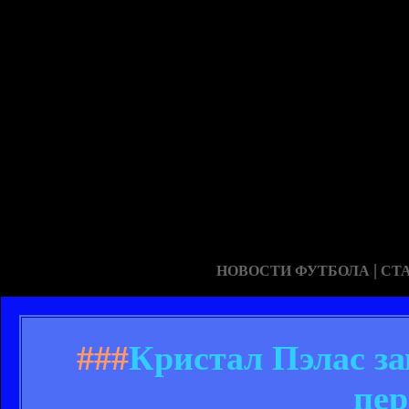
|
НОВОСТИ ФУТБОЛА
СТ
###
Кристал Пэлас за
пер