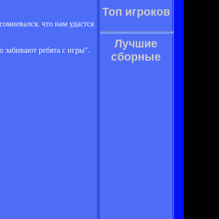
Топ игроков
сомневался. что нам удастся
Лучшие
о забивают ребята с игры".
сборные