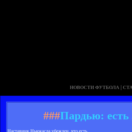
|
НОВОСТИ ФУТБОЛА
СТ
###
Пардью: есть
Наставник Ньюкасла убежден, что есть.