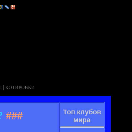
|
Ы
КОТИРОВКИ
Топ клубов
?
###
мира