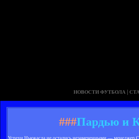
|
НОВОСТИ ФУТБОЛА
СТ
###
Пардью и К
Успехи Ньюкасла не остались незамеченными — менеджер 