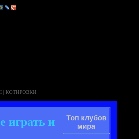
|
Ы
КОТИРОВКИ
Топ клубов
е играть и
мира