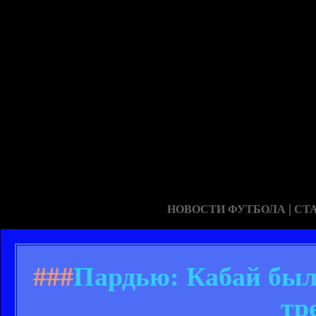
|
НОВОСТИ ФУТБОЛА
СТ
###
Пардью: Кабай был
тр