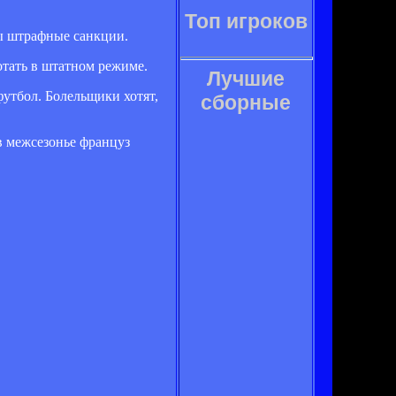
Топ игроков
ы штрафные санкции.
отать в штатном режиме.
Лучшие
футбол. Болельщики хотят,
сборные
в межсезонье француз