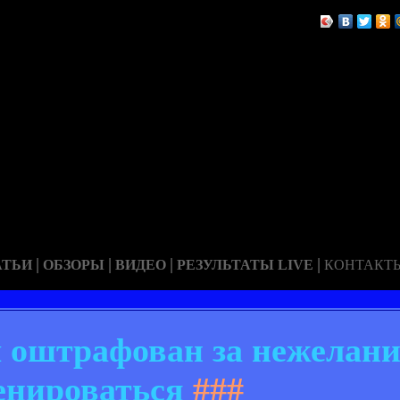
|
|
|
|
АТЬИ
ОБЗОРЫ
ВИДЕО
РЕЗУЛЬТАТЫ LIVE
КОНТАКТ
 оштрафован за нежелани
енироваться
###