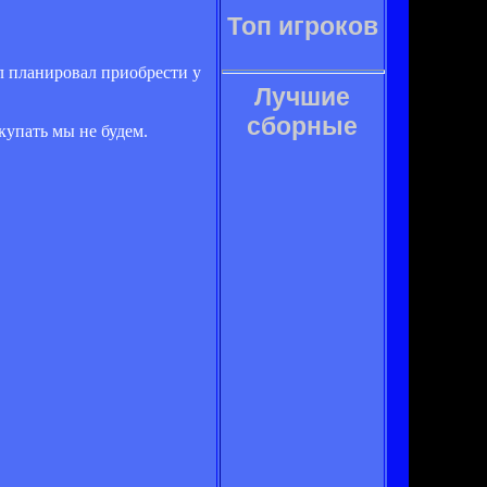
Топ игроков
л планировал приобрести у
Лучшие
сборные
купать мы не будем.