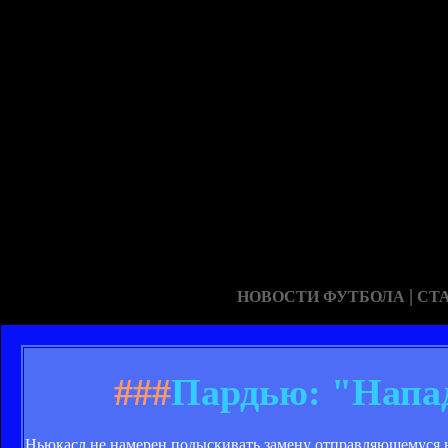
|
НОВОСТИ ФУТБОЛА
СТ
###
Пардью: "Напад
Ньюкасл не намерен подыскивать замену отправляющемуся 