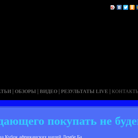
|
|
|
|
АТЬИ
ОБЗОРЫ
ВИДЕО
РЕЗУЛЬТАТЫ LIVE
КОНТАКТ
ающего покупать не буд
на Кубок африканских наций Дембе Ба.