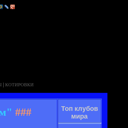
|
Ы
КОТИРОВКИ
Топ клубов
ем"
###
мира