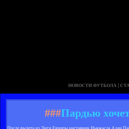
|
НОВОСТИ ФУТБОЛА
СТ
###
Пардью хочет
После вылета из Лиги Европы наставник Ньюкасла Алан Пард