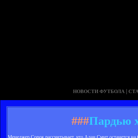
|
НОВОСТИ ФУТБОЛА
СТ
###
Пардью х
Менеджер Сорок рассчитывает, что Алан Смит останется на