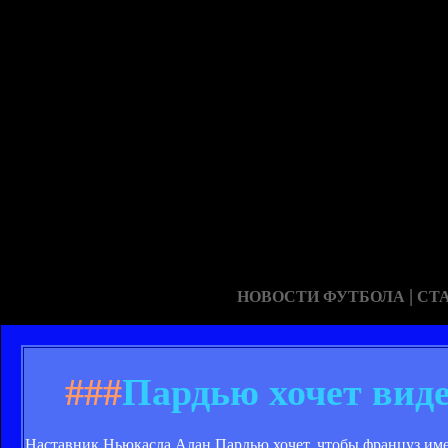
|
НОВОСТИ ФУТБОЛА
СТ
###
Пардью хочет виде
Наставник Ньюкасла Алан Пардью хочет, чтобы француз имел