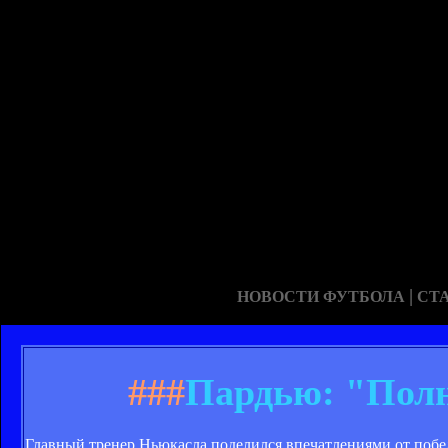
|
НОВОСТИ ФУТБОЛА
СТ
###
Пардью: "Полн
Главный тренер Ньюкасла поделился впечатлениями от побе