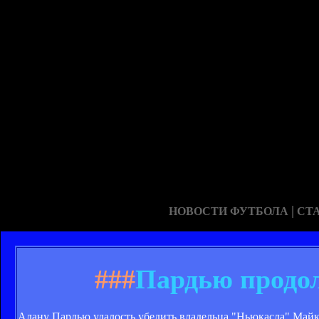
|
НОВОСТИ ФУТБОЛА
СТ
###
Пардью продо
Алану Пардью удалость убедить владельца "Ньюкасла" Майка