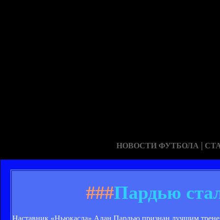
|
НОВОСТИ ФУТБОЛА
СТ
###
Пардью стал
Наставник «Ньюкасла» Алан Пардью признан лучшим тренеро