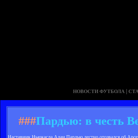
|
НОВОСТИ ФУТБОЛА
СТ
###
Пардью: в честь В
Наставник Ньюкасла Алан Пардью лестно отозвался об Арсе